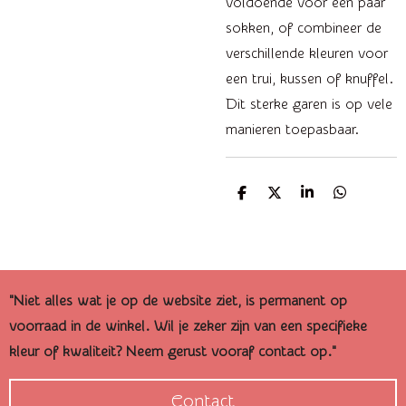
voldoende voor een paar
sokken, of combineer de
verschillende kleuren voor
een trui, kussen of knuffel.
Dit sterke garen is op vele
manieren toepasbaar.
D
D
S
D
e
e
h
e
l
e
a
l
e
l
r
e
n
e
n
"Niet alles wat je op de website ziet, is permanent op
voorraad in de winkel. Wil je zeker zijn van een specifieke
kleur of kwaliteit? Neem gerust vooraf contact op."
Contact