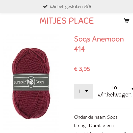
Winkel gesloten 8/8
Ga
direct
MITJES PLACE
naar
de
Soqs Anemoon
hoofdinhoud
414
€ 3,95
In
winkelwagen
Onder de naam Soqs
brengt Durable een