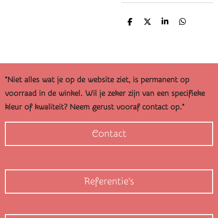
D
D
S
D
e
e
h
e
l
e
a
l
e
l
r
e
n
e
n
"Niet alles wat je op de website ziet, is permanent op
voorraad in de winkel. Wil je zeker zijn van een specifieke
kleur of kwaliteit? Neem gerust vooraf contact op."
Contact
Referentie's