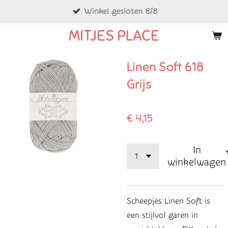
Winkel gesloten 8/8
Ga
direct
MITJES PLACE
naar
de
Linen Soft 618
hoofdinhoud
Grijs
€ 4,15
In
winkelwagen
Scheepjes Linen Soft is
een stijlvol garen in