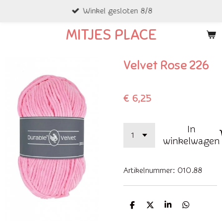
Winkel gesloten 8/8
Ga
direct
MITJES PLACE
naar
de
Velvet Rose 226
hoofdinhoud
€ 6,25
In
winkelwagen
Artikelnummer:
010.88
D
D
S
D
e
e
h
e