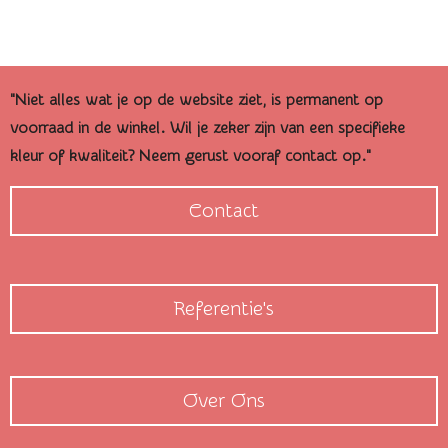
l
e
a
l
e
l
r
e
n
e
n
"Niet alles wat je op de website ziet, is permanent op
voorraad in de winkel. Wil je zeker zijn van een specifieke
kleur of kwaliteit? Neem gerust vooraf contact op."
Contact
Referentie's
Over Ons