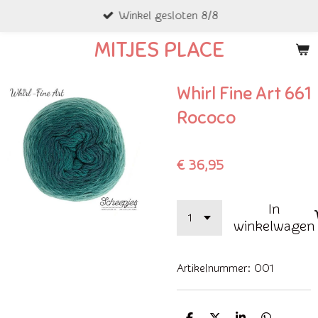
Winkel gesloten 8/8
Ga
direct
MITJES PLACE
naar
de
Whirl Fine Art 661
hoofdinhoud
Rococo
€ 36,95
In
winkelwagen
Artikelnummer:
001