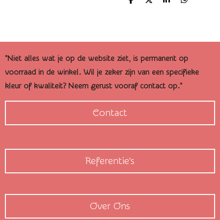
D
D
S
D
e
e
h
e
l
e
a
l
e
l
r
e
n
e
n
"Niet alles wat je op de website ziet, is permanent op
voorraad in de winkel. Wil je zeker zijn van een specifieke
kleur of kwaliteit? Neem gerust vooraf contact op."
Contact
Referentie's
Over Ons