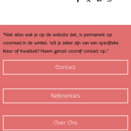
D
D
S
D
e
e
h
e
l
e
a
l
e
l
r
e
n
e
n
"Niet alles wat je op de website ziet, is permanent op
voorraad in de winkel. Wil je zeker zijn van een specifieke
kleur of kwaliteit? Neem gerust vooraf contact op."
Contact
Referentie's
Over Ons