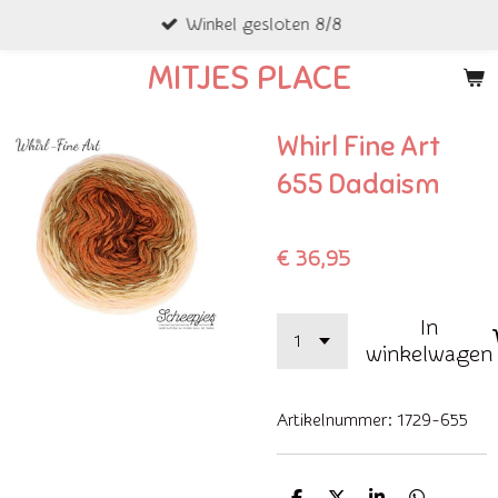
Winkel gesloten 8/8
Ga
direct
MITJES PLACE
naar
de
Whirl Fine Art
hoofdinhoud
655 Dadaism
€ 36,95
In
winkelwagen
Artikelnummer:
1729-655