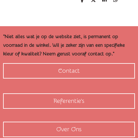
D
D
S
D
e
e
h
e
l
e
a
l
e
l
r
e
n
e
n
"Niet alles wat je op de website ziet, is permanent op
voorraad in de winkel. Wil je zeker zijn van een specifieke
kleur of kwaliteit? Neem gerust vooraf contact op."
Contact
Referentie's
Over Ons