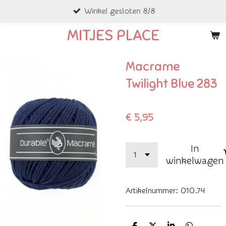
Winkel gesloten 8/8
Ga
direct
MITJES PLACE
naar
de
Macrame
hoofdinhoud
Twilight Blue 283
€ 5,95
In
winkelwagen
Artikelnummer:
010.74