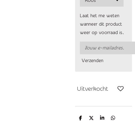
Laat het me weten
wanneer dit product
weer op voorraad is.
Verzenden
Uitverkocht
D
D
S
D
e
e
h
e
l
e
a
l
e
l
r
e