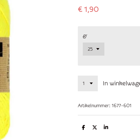
€ 1,90
gr
In winkelwag
Artikelnummer:
1677-601
D
D
S
e
e
h
l
e
a