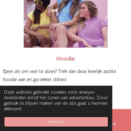
Hoodie
Geen zin om veel te doen? Trek dan deze heerlijk zachte
hoodie aan en ga lekker chillen!
Patroon Durable Nl 8 Pdf
Deze website gebruikt cookies voor analyse-
doeleinden en/of het tonen van advertenties. Door
PDF – 1,6 MB
gebruik te blijven maken van de site gaat u hiermee
230 downloads
akkoord.
Download
Akkoord
E-mailadres
Kaart
WhatsApp