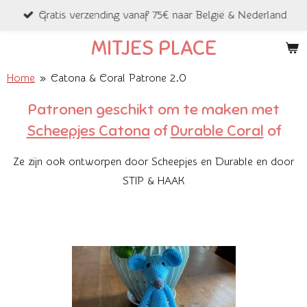
derland
Winkel gesloten 8/8
Ga
direct
MITJES PLACE
naar
de
Home
»
Catona & Coral Patrone 2.0
hoofdinhoud
Patronen geschikt om te maken met
Scheepjes Catona
of
Durable Coral
of
Ze zijn ook ontworpen door Scheepjes en Durable en door
STIP & HAAK