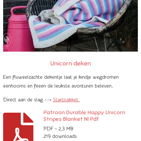
Unicorn deken
Een fluweelzachte dekentje laat je kindje wegdromen
eenhoorns en feeën de leukste avonturen beleven.
Direct aan de slag -->
Startpakket
Patroon Durable Happy Unicorn
Stripes Blanket Nl Pdf
PDF – 2,3 MB
219 downloads