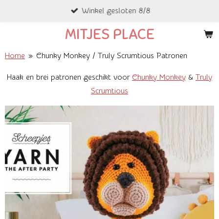
Winkel gesloten 8/8
Ga
direct
MITJES PLACE
naar
de
Home
»
Chunky Monkey / Truly Scrumtious Patronen
hoofdinhoud
Haak en brei patronen geschikt voor
Chunky Monkey
&
Truly
Scrumtious