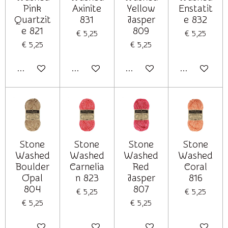
Pink
Axinite
Yellow
Enstatit
Quartzit
831
Jasper
e 832
e 821
809
€ 5,25
€ 5,25
€ 5,25
€ 5,25
In winkelwagen
In winkelwagen
In winkelwagen
Houd mij op 
Stone
Stone
Stone
Stone
Washed
Washed
Washed
Washed
Boulder
Carnelia
Red
Coral
Opal
n 823
Jasper
816
804
807
€ 5,25
€ 5,25
€ 5,25
€ 5,25
In winkelwagen
In winkelwagen
In winkelwagen
In winkelwag