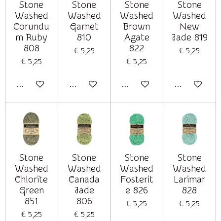
Stone
Stone
Stone
Stone
Washed
Washed
Washed
Washed
Corundu
Garnet
Brown
New
m Ruby
810
Agate
Jade 819
808
822
€ 5,25
€ 5,25
€ 5,25
€ 5,25
In winkelwagen
In winkelwagen
In winkelwagen
In winkelwag
Stone
Stone
Stone
Stone
Washed
Washed
Washed
Washed
Chlorite
Canada
Fosterit
Larimar
Green
Jade
e 826
828
851
806
€ 5,25
€ 5,25
€ 5,25
€ 5,25