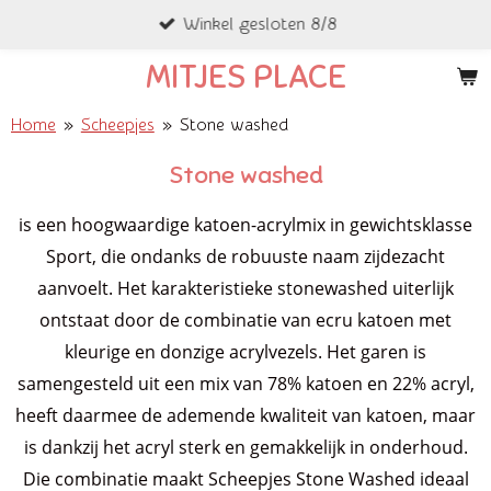
Winkel gesloten 8/8
Ga
direct
MITJES PLACE
naar
de
Home
»
Scheepjes
»
Stone washed
hoofdinhoud
Stone washed
is een hoogwaardige katoen-acrylmix in gewichtsklasse
Sport, die ondanks de robuuste naam zijdezacht
aanvoelt. Het karakteristieke stonewashed uiterlijk
ontstaat door de combinatie van ecru katoen met
kleurige en donzige acrylvezels. Het garen is
samengesteld uit een mix van 78% katoen en 22% acryl,
heeft daarmee de ademende kwaliteit van katoen, maar
is dankzij het acryl sterk en gemakkelijk in onderhoud.
Die combinatie maakt Scheepjes Stone Washed ideaal